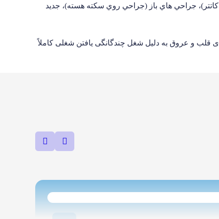
اتتر)، جراحي هاي باز (جراحي روي سكته هسته)، جديد
ی قلب و عروق به دليل شغل چندگانگى يافتن شغلى كاملاً