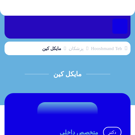
Hooshmand Teb
پزشکان
مایکل کین
مایکل کین
متخصص داخلی
دکتر